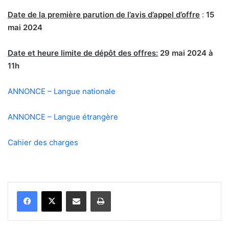
Date de la première parution de l’avis d’appel d’offre
:
15
mai 2024
Date et heure limite de dépôt des offres:
29 mai 2024 à
11h
ANNONCE – Langue nationale
ANNONCE – Langue étrangère
Cahier des charges
Partager par email
Imprimer