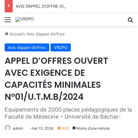
AVIS D’APPEL D’OFFRE OUVERT AVEC EXIGENCE DE CAPACITÉS MINIMALES N°07/VRDPO/UTMB/2026
Menu
R
Accueil
/
Avis d’appel d’offres
Avis d’appel d’offres
VRDPO
APPEL D’OFFRES OUVERT
AVEC EXIGENCE DE
CAPACITÉS MINIMALES
N°01/U.T.M.B/2024
Equipements de 2000 places pédagogiques de la
Faculté de Médecine – Université de Béchar-
admin
mai 15, 2024
533
Moins d’une minute