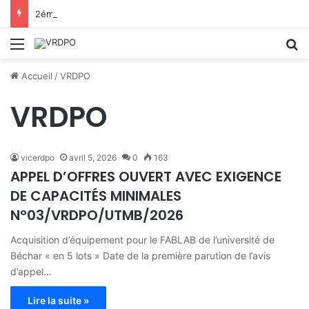
2éme AVIS D’APPEL D’OFFRE OUVERT AVEC EXIGENCE DE CAPACITÉS MINIMALES N°03/VRDPO/UTMB/2026
Menu
R
Accueil
/
VRDPO
VRDPO
vicerdpo
avril 5, 2026
0
163
APPEL D’OFFRES OUVERT AVEC EXIGENCE
DE CAPACITÉS MINIMALES
N°03/VRDPO/UTMB/2026
Acquisition d’équipement pour le FABLAB de l’université de
Béchar « en 5 lots » Date de la première parution de l’avis
d’appel…
Lire la suite »