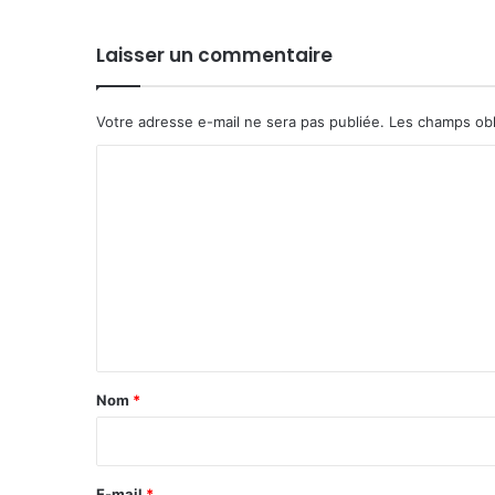
Laisser un commentaire
Votre adresse e-mail ne sera pas publiée.
Les champs obl
C
o
m
m
e
n
t
a
Nom
*
i
r
e
E-mail
*