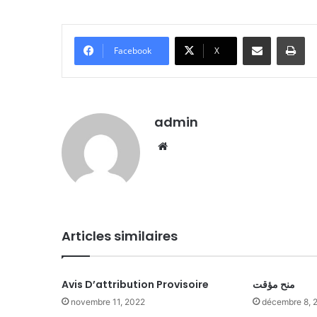
Partager par email
Imprimer
Facebook
X
admin
We
bsi
te
Articles similaires
Avis D’attribution Provisoire
منح مؤقت
novembre 11, 2022
décembre 8, 