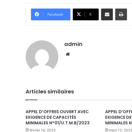
Partager par email
Imprimer
Facebook
X
admin
We
bsi
te
Articles similaires
APPEL D’OFFRES OUVERT AVEC
APPEL D’OFF
EXIGENCE DE CAPACITÉS
EXIGENCE DE
MINIMALES N°01/U.T.M.B/2023
MINIMALES N
février 14, 2023
mars 13, 202