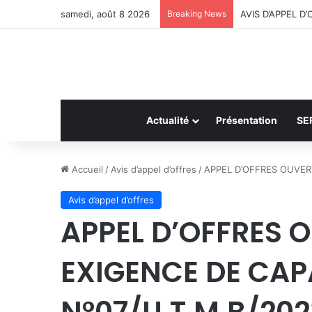
samedi, août 8 2026
Breaking News
AVIS D’APPEL 
Actualité
Présentation
SE
Accueil
/
Avis d’appel d’offres
/
APPEL D’OFFRES OUVER
Avis d’appel d’offres
APPEL D’OFFRES 
EXIGENCE DE CAP
N°07/U.T.M.B/202